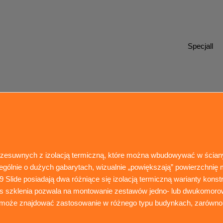
Specjall
rzesuwnych z izolacją termiczną, które można wbudowywać w ścian
lnie o dużych gabarytach, wizualnie „powiększają” powierzchnię m
lide posiadają dwa różniące się izolacją termiczną warianty konstr
kres szklenia pozwala na montowanie zestawów jedno- lub dwukomor
oże znajdować zastosowanie w różnego typu budynkach, zarówno i