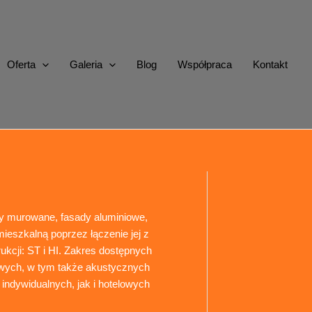
Oferta
Galeria
Blog
Współpraca
Kontakt
y murowane, fasady aluminiowe,
ieszkalną poprzez łączenie jej z
ukcji: ST i HI. Zakres dostępnych
owych, w tym także akustycznych
ndywidualnych, jak i hotelowych