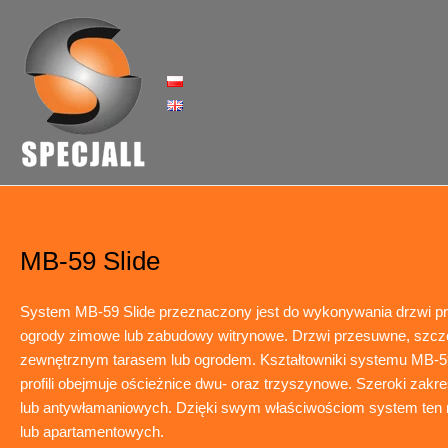
Skip
to
content
MB-59 Slide
System MB-59 Slide przeznaczony jest do wykonywania drzwi p
ogrody zimowe lub zabudowy witrynowe. Drzwi przesuwne, szczegó
zewnętrznym tarasem lub ogrodem. Kształtowniki systemu MB-59 S
profili obejmuje ościeżnice dwu- oraz trzyszynowe. Szeroki za
lub antywłamaniowych. Dzięki swym właściwościom system ten m
lub apartamentowych.