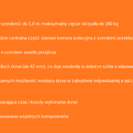
 szerokość do 1,8 m; maksymalny ciężar skrzydła do 160 kg
gdzie centralną część stanowi komora izolacyjna z szerokimi przekł
o szerokim świetle przejścia
łach drzwi (do 42 mm), co daje swobodę w doborze szkła o odpowi
uwnych możliwość montażu drzwi w zabudowie indywidualnej a takż
racająca czas i koszty wykonania drzwi
 stosowania wspólnych komponentów