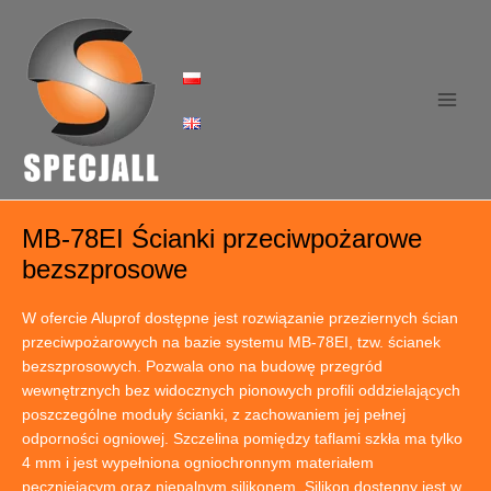
Skip
to
content
Main
Men
MB-78EI Ścianki przeciwpożarowe
bezszprosowe
W ofercie Aluprof dostępne jest rozwiązanie przeziernych ścian
przeciwpożarowych na bazie systemu MB-78EI, tzw. ścianek
bezszprosowych. Pozwala ono na budowę przegród
wewnętrznych bez widocznych pionowych profili oddzielających
poszczególne moduły ścianki, z zachowaniem jej pełnej
odporności ogniowej. Szczelina pomiędzy taflami szkła ma tylko
4 mm i jest wypełniona ogniochronnym materiałem
pęczniejącym oraz niepalnym silikonem. Silikon dostępny jest w